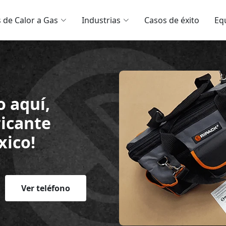
s de Calor a Gas
Industrias
Casos de éxito
Eq
o aquí,
ricante
xico!
Ver teléfono