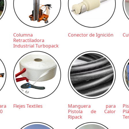
Columna
Conector de Ignición
Cu
Retractiladora
Industrial Turbopack
ara
Flejes Textiles
Manguera para
Pi
00
Pistola de Calor
Pl
Ripack
Te