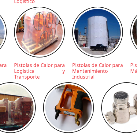
Logístico
ara
Pistolas de Calor para
Pistolas de Calor para
Pi
Logística y
Mantenimiento
Má
Transporte
Industrial