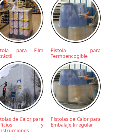
stola para Film
Pistola para
ráctil
Termoencogible
stolas de Calor para
Pistolas de Calor para
dificios y
Embalaje Irregular
nstrucciones