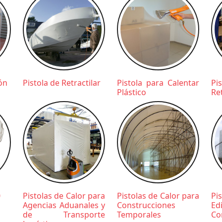
ón
Pistola de Retractilar
Pistola para Calentar
Pi
Plástico
Ret
0
Pistolas de Calor para
Pistolas de Calor para
Pi
Agencias Aduanales y
Construcciones
E
de Transporte
Temporales
Co